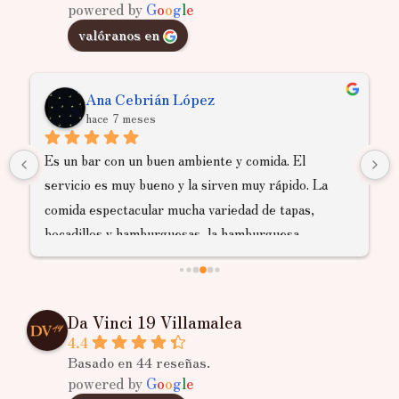
powered by
G
o
o
g
l
e
valóranos en
Ana Cebrián López
hace 7 meses
Es un bar con un buen ambiente y comida. El 
servicio es muy bueno y la sirven muy rápido. La 
comida espectacular mucha variedad de tapas, 
bocadillos y hamburguesas, la hamburguesa 
barbacoa es una de las mejores opciones para pedir. 
El mejor bar sin diferencia del pueblo.
Da Vinci 19 Villamalea
4.4
Basado en 44 reseñas.
powered by
G
o
o
g
l
e