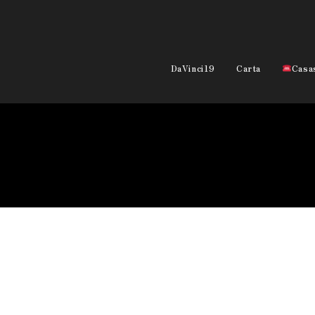
DaVinci19
Carta
Casa