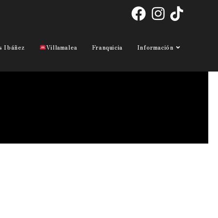
>
P3
s Ibáñez
Villamalea
Franquicia
Información