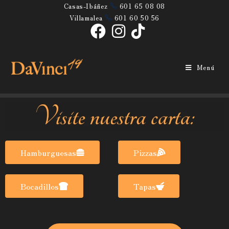
Casas-Ibáñez
601 65 08 08
Villamalea
601 60 50 56
-TAPAS_Villa
Menú
>
-TAPAS_Villa
Hamburguesas
Pizzas
Bocadillos
Tapas